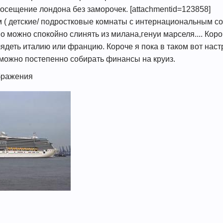
посещение лондона без заморочек. [attachmentid=123858]
 ( детские/ подростковые комнаты с интернациональным сос
о можно спокойно слинять из милана,генуи марселя.... Ко
ядеть италию или францию. Короче я пока в таком вот наст
о можно постепенно собирать финансы на круиз.
бражения