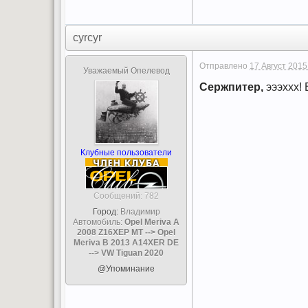
cyrcyr
Отправлено
17 Август 2015
Уважаемый Опелевод
Сержпитер,
эээххх! 
Клубные пользователи
Cообщений: 782
Город:
Владимир
Автомобиль:
Opel Meriva A
2008 Z16XEP MT --> Opel
Meriva B 2013 A14XER DE
--> VW Tiguan 2020
@Упоминание