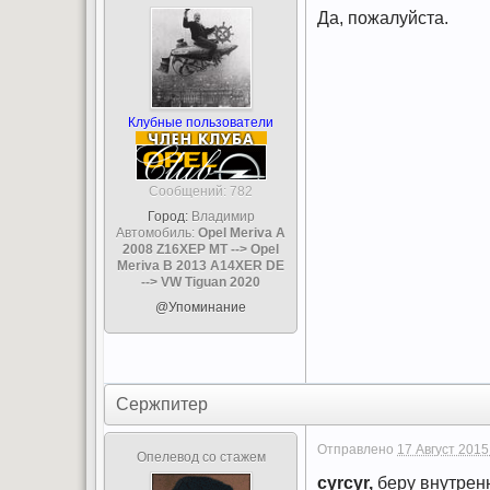
Да, пожалуйста.
Клубные пользователи
Cообщений: 782
Город:
Владимир
Автомобиль:
Opel Meriva A
2008 Z16XEP MT --> Opel
Meriva B 2013 A14XER DE
--> VW Tiguan 2020
@Упоминание
Сержпитер
Отправлено
17 Август 2015
Опелевод со стажем
cyrcyr,
беру внутренн