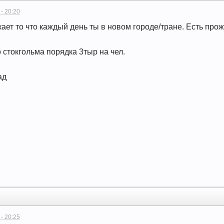
 - 20:20
ает то что каждый день ты в новом городе/тране. Есть прожи
 стокгольма порядка 3тыр на чел.
ад
 - 20:25