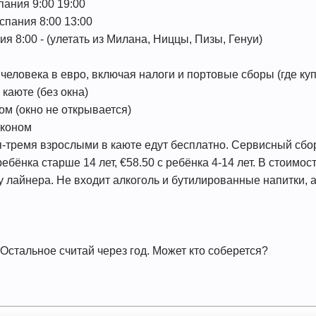
пания 9:00 19:00
спания 8:00 13:00
ия 8:00 - (улетать из Милана, Ниццы, Пизы, Генуи)
человека в евро, включая налоги и портовые сборы (где куп
 каюте (без окна)
ном (окно не открывается)
лконом
мя-тремя взрослыми в каюте едут бесплатно. Сервисный сбо
ребёнка старше 14 лет, €58.50 с ребёнка 4-14 лет. В стоимо
 лайнера. Не входит алкоголь и бутилированные напитки, а
Остальное считай через год. Может кто соберется?