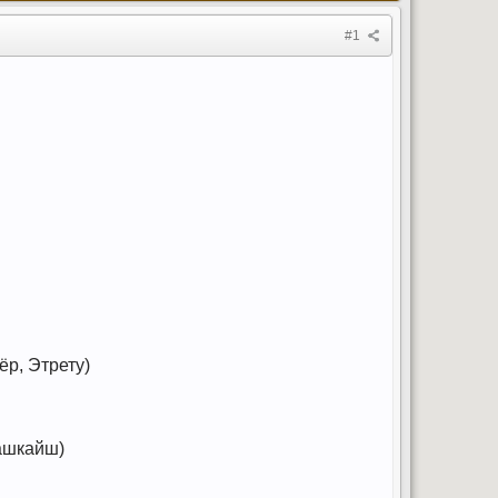
#1
ёр, Этрету)
Кашкайш)