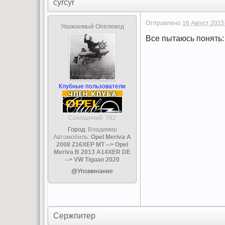
cyrcyr
Отправлено
16 Август 2015
Уважаемый Опелевод
Все пытаюсь понять: 
Клубные пользователи
Cообщений: 782
Город:
Владимир
Автомобиль:
Opel Meriva A
2008 Z16XEP MT --> Opel
Meriva B 2013 A14XER DE
--> VW Tiguan 2020
@Упоминание
Сержпитер