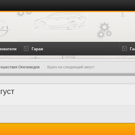
зователи
Гараж
Га
тешествия Опелеводов
Круиз на следующий август
густ