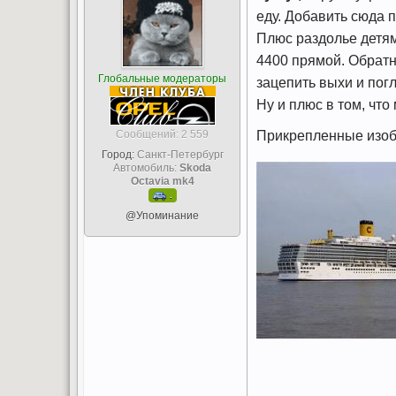
еду. Добавить сюда 
Плюс раздолье детям
4400 прямой. Обратн
Глобальные модераторы
зацепить выхи и погл
Ну и плюс в том, чт
Cообщений: 2 559
Прикрепленные изо
Город:
Санкт-Петербург
Автомобиль:
Skoda
Octavia mk4
.
@Упоминание