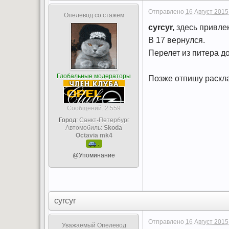
Отправлено
16 Август 2015
Опелевод со стажем
cyrcyr,
здесь привлек
В 17 вернулся.
Перелет из питера до
Глобальные модераторы
Позже отпишу раскл
Cообщений: 2 559
Город:
Санкт-Петербург
Автомобиль:
Skoda
Octavia mk4
.
@Упоминание
cyrcyr
Отправлено
16 Август 2015
Уважаемый Опелевод