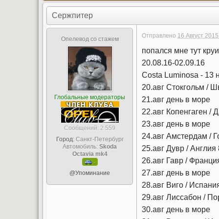
Сержпитер
Отправлено
16 Август 2015
Опелевод со стажем
попался мне тут круиз
20.08.16-02.09.16
Costa Luminosa - 13
20.авг Стокгольм / Ш
Глобальные модераторы
21.авг день в море
22.авг Копенгаген / 
23.авг день в море
Cообщений: 2 559
24.авг Амстердам / Г
Город:
Санкт-Петербург
Автомобиль:
Skoda
25.авг Дувр / Англия
Octavia mk4
26.авг Гавр / Франци
.
27.авг день в море
@Упоминание
28.авг Виго / Испани
29.авг Лиссабон / По
30.авг день в море