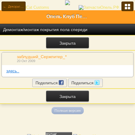
← Декоративные и отделочные материалы
Опель Клуб Первый Российский
Демонтаж/монтаж покрытия пола спереди
Закрыта
заблудший_Сержпитер_*
20 Окт 2009
здесь..
Поделиться
Поделиться
Закрыта
Полная версия