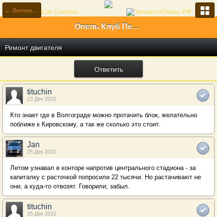
← Волгоградская область (34)
Опель Клуб Первый Российский
Ремонт двигателя
Ответить
tituchin
23 Дек 2010
Кто знает где в Волгограде можно протачить блок, желательно
поближе к Кировскому, а так же сколько это стоит.
Jan
25 Дек 2010
Летом узнавал в конторе напротив центрального стадиона - за
капиталку с расточкой попросили 22 тысячи. Но растачивают не
они, а куда-то отвозят. Говорили, забыл.
tituchin
25 Дек 2010