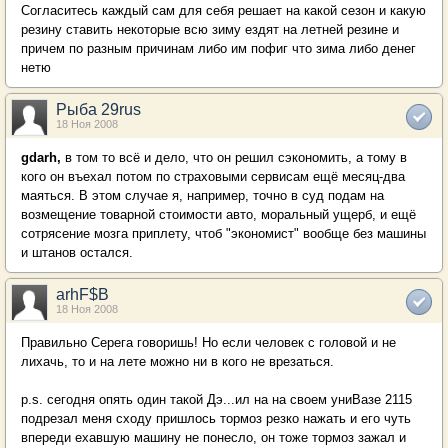
Согласитесь каждый сам для себя решает на какой сезон и какую
резину ставить некоторые всю зиму ездят на летней резине и
причем по разным причинам либо им пофиг что зима либо денег
нетю
Рыба 29rus
18 Ноя 2008
gdarh,
в том то всё и дело, что он решил сэкономить, а тому в
кого он въехал потом по страховыми сервисам ещё месяц-два
маяться. В этом случае я, например, точно в суд подам на
возмещение товарной стоимости авто, моральный ущерб, и ещё
сотрясение мозга приплету, чтоб "экономист" вообще без машины
и штанов остался.
arhF$B
18 Ноя 2008
Правильно Серега говоришь! Но если человек с головой и не
лихачь, то и на лете можно ни в кого не врезаться.
p.s. сегодня опять один такой Дэ...ил на на своем униВазе 2115
подрезал меня сходу пришлось тормоз резко нажать и его чуть
впереди ехавшую машину не понесло, он тоже тормоз зажал и