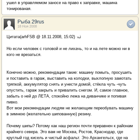
ушел в управляемом заносе на право к заправке, машина
тонированая.
Рыба 29rus
18 Ноя 2008
Цитата(arhFSB @ 18.11.2008, 15:02)
Но если человек с головой и не лихачь, то и на лете можно ни в
кого не врезаться.
Конечно можно, рекомендации такие: машину помыть, просушить
и поставить в гараж, выставить на колодки, выхлопную замотать
тряпкой, аккумулятор снять и унести домой, стёкла чуть -чуть
опустить, гараж закрыть и привалить снегом. И, самое главное,
забыть о ней до ЛЕТА, спокойно лежа на диванчике и попивая
пивко.
Вот мои рекомендации людям не желающим переобувать машину
в зимнюю (желательно шипованную) резину.
Почему шипы? Потому как наш регион почти приравнен к районам
крайнего севера. Это вам не Москва, Ростов, Краснодар, где
круглый год кисель и чистый асфальт. Это Архангельск, где на