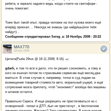
ребята, в зеркало заднего вида, когда стоите на светофоре -
очень помогает.
Тоже был такой опыт, правда человек на пол кузова моего ещё
вперёд проехал.... Никогда не знаешь где найдёшь(или тебя
найдут)...
Сообщение отредактировал Sereg_a: 18 Ноябрь 2008 - 20:22
MAX770
18 Ноя 2008
Цитата(Рыба 29rus @ 18.11.2008, 8:16)
gdarh,
в том то всё и дело, что он решил сэкономить, а тому в
кого он въехал потом по страховыми сервисам ещё месяц-два
маяться. В этом случае я, например, точно в суд подам на
возмещение товарной стоимости авто, моральный ущерб, и ещё
сотрясение мозга приплету, чтоб "экономист" вообще без машины
и штанов остался.
Правильно Серега. И еще разрешить не пристегиваться но с
оговорочкой - попал в ДТП ,был не пристегнут , в бесплатном
лечении отказано. Жестоко? Зато справедливо. В конце концов