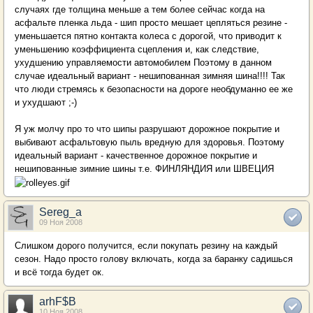
случаях где толщина меньше а тем более сейчас когда на
асфальте пленка льда - шип просто мешает цепляться резине -
уменьшается пятно контакта колеса с дорогой, что приводит к
уменьшению коэффициента сцепления и, как следствие,
ухудшению управляемости автомобилем Поэтому в данном
случае идеальный вариант - нешипованная зимняя шина!!!! Так
что люди стремясь к безопасности на дороге необдуманно ее же
и ухудшают ;-)
Я уж молчу про то что шипы разрушают дорожное покрытие и
выбивают асфальтовую пыль вредную для здоровья. Поэтому
идеальный вариант - качественное дорожное покрытие и
нешипованные зимние шины т.е. ФИНЛЯНДИЯ или ШВЕЦИЯ
Sereg_a
09 Ноя 2008
Слишком дорого получится, если покупать резину на каждый
сезон. Надо просто голову включать, когда за баранку садишься
и всё тогда будет ок.
arhF$B
10 Ноя 2008