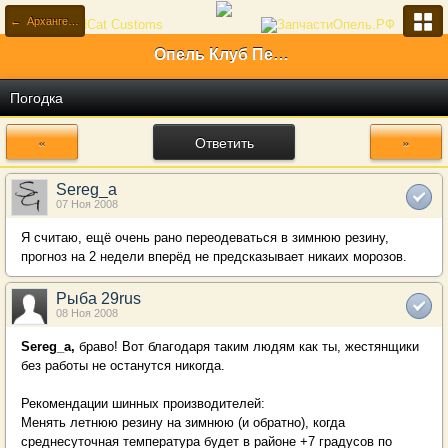
← Архангельская область (29)
Опель Клуб Первый Российский
Погодка
«
Ответить
»
Sereg_a
07 Ноя 2008
Я считаю, ещё очень рано переодеваться в зимнюю резину,
прогноз на 2 недели вперёд не предсказывает никаих морозов.
Рыба 29rus
08 Ноя 2008
Sereg_a,
браво! Вот благодаря таким людям как ты, жестянщики
без работы не останутся никогда.
Рекомендации шинных производителей:
Менять летнюю резину на зимнюю (и обратно), когда
среднесуточная температура будет в районе +7 градусов по