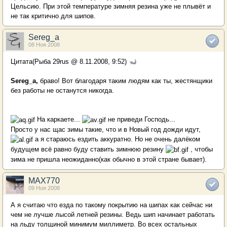
Цельсию. При этой температуре зимняя резина уже не плывёт и
не так критично для шипов.
Sereg_a
08 Ноя 2008
Цитата(Рыба 29rus @ 8.11.2008, 9:52)
Sereg_a,
браво! Вот благодаря таким людям как ты, жестянщики
без работы не останутся никогда.
На каркаете...
не приведи Господь...
Просто у нас щас зимы такие, что и в Новый год дожди идут,
а я стараюсь ездить аккуратно. Но не очень далёком
будущем всё равно буду ставить зимнюю резину
, чтобы
зима не пришла неожиданно(как обычно в этой стране бывает).
MAX770
09 Ноя 2008
А я считаю что езда по такому покрытию на шипах как сейчас ни
чем не лучше лысой летней резины. Ведь шип начинает работать
на льду толщиной минимум миллиметр. Во всех остальных